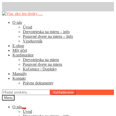
Dodacia lehota na drevotriesky a posuvné dvere je 11 pracovných
dní. E-shop na kovanie funguje štandardne.
Preskočiť
Preskočiť
na
na
O nás
navigáciu
obsah
Úvod
Drevotrieska na mieru – info
Posuvné dvere na mieru – Info
Vzorkovník
E-shop
Môj účet
Konfigurátor
Drevotrieska na mieru
Posuvné dvere na mieru
Koľajnice / Doplnky
Manuály
Kontakt
Právne dokumenty
Hľadať:
Vyhľadávanie
Menu
O nás
Rozbaliť
Úvod
podradené