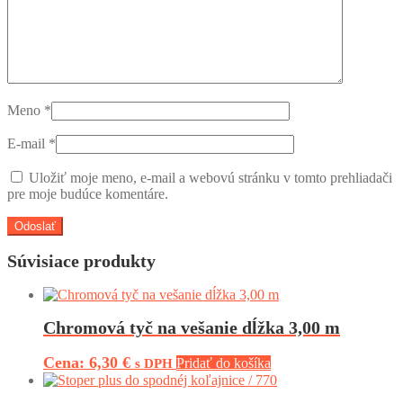
Meno
*
E-mail
*
Uložiť moje meno, e-mail a webovú stránku v tomto prehliadači
pre moje budúce komentáre.
Súvisiace produkty
Chromová tyč na vešanie dĺžka 3,00 m
6,30
€
Pridať do košíka
s DPH