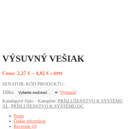
VÝSUVNÝ VEŠIAK
Price
2,27
€
–
4,02
€
s DPH
range:
SENATOR. KÓD PRODUKTU:
2,27 €
through
Dĺžka
Vymazať
4,02 €
Katalógové číslo:
-
Kategórie:
PRÍSLUŠENSTVO K SYSTÉMU
AL
,
PRÍSLUŠENSTVO K SYSTÉMU OC
Popis
Ďalšie informácie
Recenzie (0)