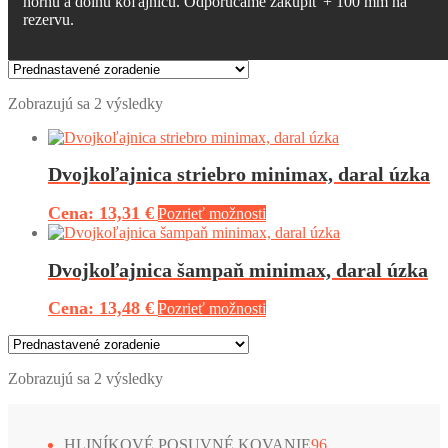
hornú a dolnú koľajnicu. Odporúčame zakúpiť + 100 mm na
rezervu.
Zobrazujú sa 2 výsledky
Dvojkoľajnica striebro minimax, daral úzka
13,31 €
Pozrieť možnosti
Dvojkoľajnica šampaň minimax, daral úzka
13,48 €
Pozrieť možnosti
Zobrazujú sa 2 výsledky
9
HLINÍKOVÉ POSUVNÉ KOVANIE
96