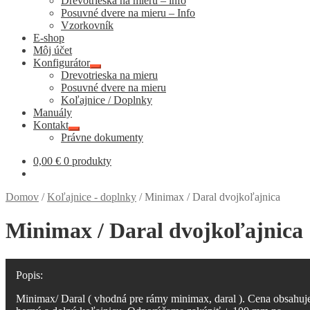
Drevotrieska na mieru – info
menu
Posuvné dvere na mieru – Info
Vzorkovník
E-shop
Môj účet
Konfigurátor
Rozbaliť
Drevotrieska na mieru
podradené
Posuvné dvere na mieru
menu
Koľajnice / Doplnky
Manuály
Kontakt
Rozbaliť
Právne dokumenty
podradené
menu
0,00
€
0 produkty
Domov
/
Koľajnice - doplnky
/
Minimax / Daral dvojkoľajnica
Minimax / Daral dvojkoľajnica
Minimax/ Daral ( vhodná pre rámy minimax, daral ). Cena obsahuj