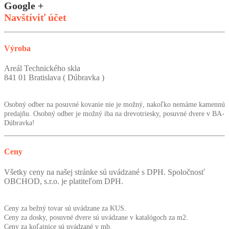
Google +
Navštíviť účet
Výroba
Areál Technického skla
841 01 Bratislava ( Dúbravka )
Osobný odber na posuvné kovanie nie je možný, nakoľko nemáme kamennú
predajňu. Osobný odber je možný iba na drevotriesky, posuvné dvere v BA-
Dúbravka!
Ceny
Všetky ceny na našej stránke sú uvádzané s DPH. Spoločnosť
OBCHOD, s.r.o. je platiteľom DPH.
Ceny za bežný tovar sú uvádzane za KUS.
Ceny za dosky, posuvné dvere sú uvádzane v katalógoch za m2.
Ceny za koľajnice sú uvádzané v mb.