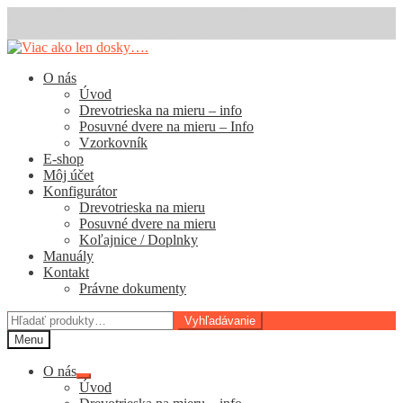
Dodacia lehota na drevotriesky a posuvné dvere je 11 pracovných
dní. E-shop na kovanie funguje štandardne.
Preskočiť
Preskočiť
na
na
O nás
navigáciu
obsah
Úvod
Drevotrieska na mieru – info
Posuvné dvere na mieru – Info
Vzorkovník
E-shop
Môj účet
Konfigurátor
Drevotrieska na mieru
Posuvné dvere na mieru
Koľajnice / Doplnky
Manuály
Kontakt
Právne dokumenty
Hľadať:
Vyhľadávanie
Menu
O nás
Rozbaliť
Úvod
podradené