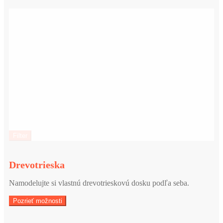
y
t
y
t
k
y
y
t
y
Filter
Drevotrieska
Namodelujte si vlastnú drevotrieskovú dosku podľa seba.
Pozrieť možnosti