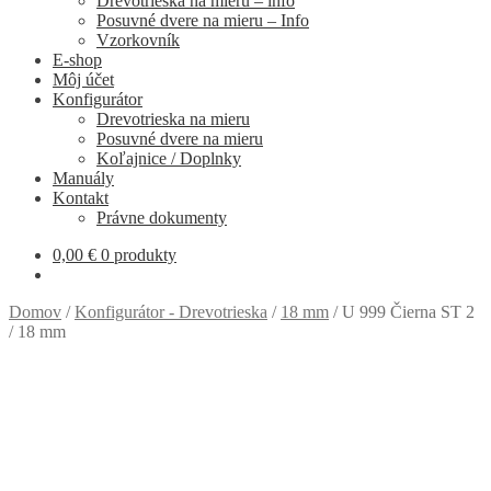
Drevotrieska na mieru – info
Posuvné dvere na mieru – Info
Vzorkovník
E-shop
Môj účet
Konfigurátor
Drevotrieska na mieru
Posuvné dvere na mieru
Koľajnice / Doplnky
Manuály
Kontakt
Právne dokumenty
0,00
€
0 produkty
Domov
/
Konfigurátor - Drevotrieska
/
18 mm
/
U 999 Čierna ST 2
/ 18 mm