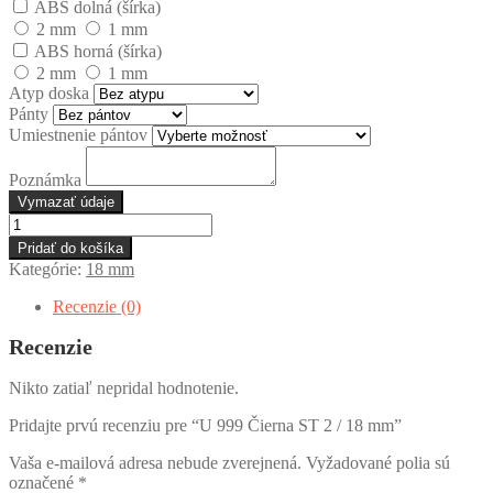
ABS dolná (šírka)
2 mm
1 mm
ABS horná (šírka)
2 mm
1 mm
Atyp doska
Pánty
Umiestnenie pántov
Poznámka
Vymazať údaje
množstvo
U
Pridať do košíka
999
Kategórie:
18 mm
Čierna
ST
Recenzie (0)
2
/
Recenzie
18
mm
Nikto zatiaľ nepridal hodnotenie.
Pridajte prvú recenziu pre “U 999 Čierna ST 2 / 18 mm”
Vaša e-mailová adresa nebude zverejnená.
Vyžadované polia sú
označené
*