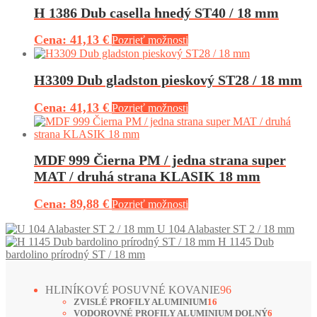
H 1386 Dub casella hnedý ST40 / 18 mm
41,13 €
Pozrieť možnosti
H3309 Dub gladston pieskový ST28 / 18 mm
41,13 €
Pozrieť možnosti
MDF 999 Čierna PM / jedna strana super
MAT / druhá strana KLASIK 18 mm
89,88 €
Pozrieť možnosti
U 104 Alabaster ST 2 / 18 mm
H 1145 Dub
bardolino prírodný ST / 18 mm
9
HLINÍKOVÉ POSUVNÉ KOVANIE
96
1
6
ZVISLÉ PROFILY ALUMINIUM
16
6
6
VODOROVNÉ PROFILY ALUMINIUM DOLNÝ
6
p