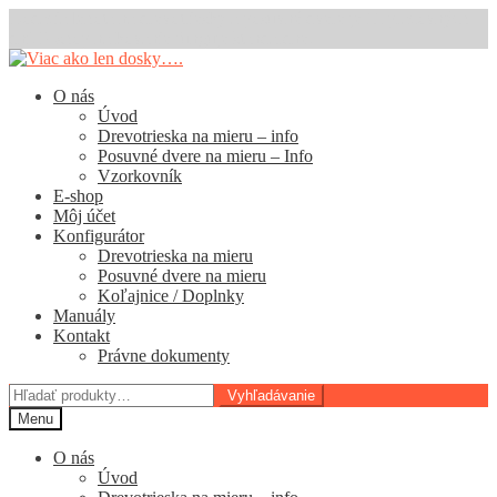
Dodacia lehota na drevotriesky a posuvné dvere je 11 pracovných
dní. E-shop na kovanie funguje štandardne.
Preskočiť
Preskočiť
na
na
O nás
navigáciu
obsah
Úvod
Drevotrieska na mieru – info
Posuvné dvere na mieru – Info
Vzorkovník
E-shop
Môj účet
Konfigurátor
Drevotrieska na mieru
Posuvné dvere na mieru
Koľajnice / Doplnky
Manuály
Kontakt
Právne dokumenty
Hľadať:
Vyhľadávanie
Menu
O nás
Úvod