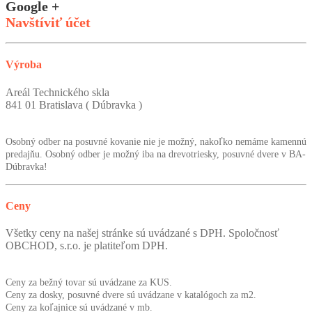
Google +
Navštíviť účet
Výroba
Areál Technického skla
841 01 Bratislava ( Dúbravka )
Osobný odber na posuvné kovanie nie je možný, nakoľko nemáme kamennú
predajňu. Osobný odber je možný iba na drevotriesky, posuvné dvere v BA-
Dúbravka!
Ceny
Všetky ceny na našej stránke sú uvádzané s DPH. Spoločnosť
OBCHOD, s.r.o. je platiteľom DPH.
Ceny za bežný tovar sú uvádzane za KUS.
Ceny za dosky, posuvné dvere sú uvádzane v katalógoch za m2.
Ceny za koľajnice sú uvádzané v mb.