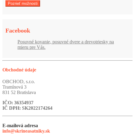
Pozrieť možnosti
Facebook
Posuvné kovanie, posuvné dvere a drevotriesky na
mieru pre Vás.
Obchodné údaje
OBCHOD, s.r.o.
Tramínová 3
831 52 Bratislava
IČO: 36354937
IČ DPH: SK2022174264
E-mailová adresa
info@skrineasatniky.sk