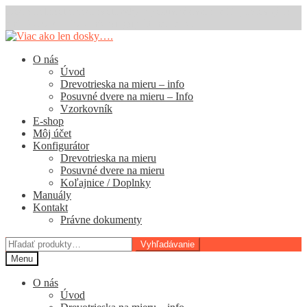
Dodacia lehota na drevotriesky a posuvné dvere je 11 pracovných
dní. E-shop na kovanie funguje štandardne.
Preskočiť
Preskočiť
na
na
O nás
navigáciu
obsah
Úvod
Drevotrieska na mieru – info
Posuvné dvere na mieru – Info
Vzorkovník
E-shop
Môj účet
Konfigurátor
Drevotrieska na mieru
Posuvné dvere na mieru
Koľajnice / Doplnky
Manuály
Kontakt
Právne dokumenty
Hľadať:
Vyhľadávanie
Menu
O nás
Úvod