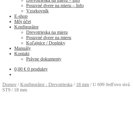
Drevotrieska na mieru – info
Posuvné dvere na mieru – Info
Vzorkovník
E-shop
Môj účet
Konfigurátor
Drevotrieska na mieru
Posuvné dvere na mieru
Koľajnice / Doplnky
Manuály
Kontakt
Právne dokumenty
0,00
€
0 produkty
Domov
/
Konfigurátor - Drevotrieska
/
18 mm
/
U 699 Jedľovo sivá
ST9 / 18 mm