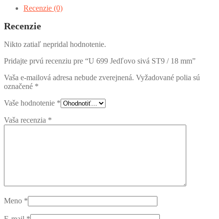
sivá
Recenzie (0)
ST9
/
Recenzie
18
mm
Nikto zatiaľ nepridal hodnotenie.
Pridajte prvú recenziu pre “U 699 Jedľovo sivá ST9 / 18 mm”
Vaša e-mailová adresa nebude zverejnená.
Vyžadované polia sú
označené
*
Vaše hodnotenie
*
Vaša recenzia
*
Meno
*
E-mail
*