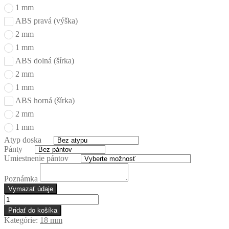
1 mm
ABS pravá (výška)
2 mm
1 mm
ABS dolná (šírka)
2 mm
1 mm
ABS horná (šírka)
2 mm
1 mm
Atyp doska
Pánty
Umiestnenie pántov
Poznámka
Vymazať údaje
množstvo
U
Pridať do košíka
699
Kategórie:
18 mm
Jedľovo