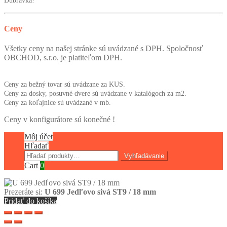
Dúbravka!
Ceny
Všetky ceny na našej stránke sú uvádzané s DPH. Spoločnosť
OBCHOD, s.r.o. je platiteľom DPH.
Ceny za bežný tovar sú uvádzane za KUS.
Ceny za dosky, posuvné dvere sú uvádzane v katalógoch za m2.
Ceny za koľajnice sú uvádzané v mb.
Ceny v konfigurátore sú konečné !
Môj účet
Hľadať
Hľadať:
Vyhľadávanie
Cart
0
Prezeráte si:
U 699 Jedľovo sivá ST9 / 18 mm
Pridať do košíka