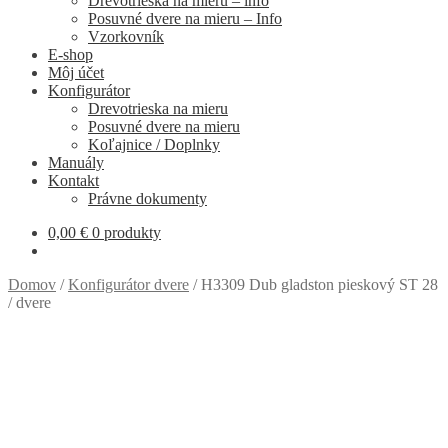
Drevotrieska na mieru – info
Posuvné dvere na mieru – Info
Vzorkovník
E-shop
Môj účet
Konfigurátor
Drevotrieska na mieru
Posuvné dvere na mieru
Koľajnice / Doplnky
Manuály
Kontakt
Právne dokumenty
0,00
€
0 produkty
Domov
/
Konfigurátor dvere
/
H3309 Dub gladston pieskový ST 28
/ dvere