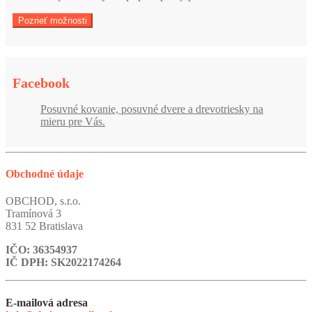
Pozrieť možnosti
Facebook
Posuvné kovanie, posuvné dvere a drevotriesky na
mieru pre Vás.
Obchodné údaje
OBCHOD, s.r.o.
Tramínová 3
831 52 Bratislava
IČO: 36354937
IČ DPH: SK2022174264
E-mailová adresa