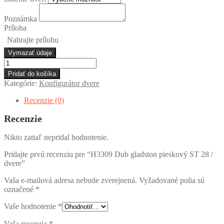
Poznámka
Príloha
Nahrajte prílohu
Vymazať údaje
množstvo
H3309
Pridať do košíka
Dub
Kategórie:
Konfigurátor dvere
gladston
pieskový
Recenzie (0)
ST
28
Recenzie
/
dvere
Nikto zatiaľ nepridal hodnotenie.
Pridajte prvú recenziu pre “H3309 Dub gladston pieskový ST 28 /
dvere”
Vaša e-mailová adresa nebude zverejnená.
Vyžadované polia sú
označené
*
Vaše hodnotenie
*
Vaša recenzia
*