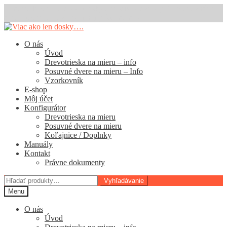
Dodacia lehota na drevotriesky a posuvné dvere je 11 pracovných
dní. E-shop na kovanie funguje štandardne.
Preskočiť
Preskočiť
na
na
O nás
navigáciu
obsah
Úvod
Drevotrieska na mieru – info
Posuvné dvere na mieru – Info
Vzorkovník
E-shop
Môj účet
Konfigurátor
Drevotrieska na mieru
Posuvné dvere na mieru
Koľajnice / Doplnky
Manuály
Kontakt
Právne dokumenty
Hľadať:
Vyhľadávanie
Menu
O nás
Úvod