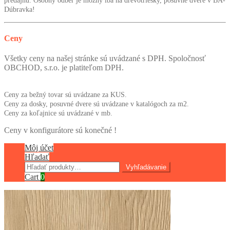
predajňu. Osobný odber je možný iba na drevotriesky, posuvné dvere v BA-
Dúbravka!
Ceny
Všetky ceny na našej stránke sú uvádzané s DPH. Spoločnosť
OBCHOD, s.r.o. je platiteľom DPH.
Ceny za bežný tovar sú uvádzane za KUS.
Ceny za dosky, posuvné dvere sú uvádzane v katalógoch za m2.
Ceny za koľajnice sú uvádzané v mb.
Ceny v konfigurátore sú konečné !
Môj účet
Hľadať
Hľadať:
Vyhľadávanie
Cart
0